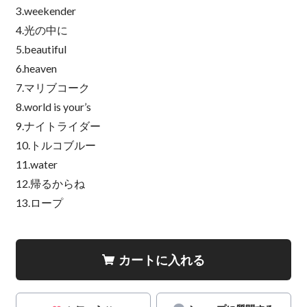
3.weekender
4.光の中に
5.beautiful
6.heaven
7.マリブコーク
8.world is your’s
9.ナイトライダー
10.トルコブルー
11.water
12.帰るからね
13.ロープ
カートに入れる