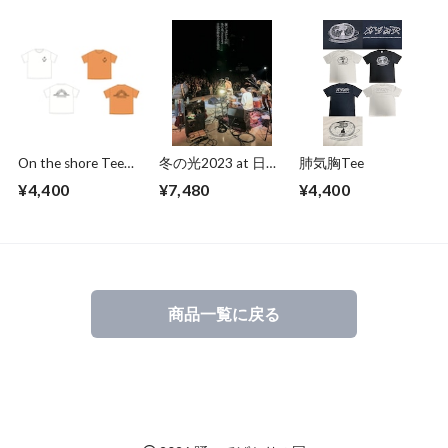
On the shore Teeシ
冬の光2023 at 日比
肺気胸Tee
ャツ
谷野外大音楽堂
¥4,400
¥7,480
¥4,400
［Blu-ray Disc+写真
集］＜数量限定盤＞
商品一覧に戻る