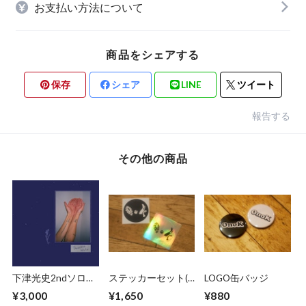
お支払い方法について
商品をシェアする
保存
シェア
LINE
ツイート
報告する
その他の商品
下津光史2ndソロア
ステッカーセット(4
LOGO缶バッジ
ルバム「Transient
枚組)
¥3,000
¥1,650
¥880
world」CD