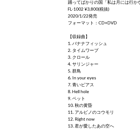
踊ってばかりの国「私は月には行か
FL-1002 ¥3,800(税抜)
2020/1/22発売
フォーマット：CD+DVD
【収録曲】
1. バナナフィッシュ
2. タイムワープ
3. クロール
4. サリンジャー
5. 群鳥
6. In your eyes
7. 青いピアス
8. Hell hole
9. ペット
10. 秋の黄昏
11. アルビノのコウモリ
12. Right now
13. 君が愛したあの空へ